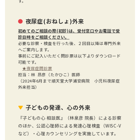
す。
夜尿症(おねしょ)外来
初めてのご相談の際(初診)は、受付窓口やお電話で受
診日時をご相談ください。
必要な診察・検査を行った後、２回目以降は専門外来
へご案内します。
事前にご記入いただく問診票は以下よりダウンロード
可能です。
★夜尿症問診票
担当：林 昂彦（たかひこ）医師
（2024年6月まで順天堂大学浦安病院 小児科夜尿症
外来担当）
子どもの発達、心の外来
『子どもの心 相談医』（林泉彦 院長）による診察
のほか、公認心理師による発達心理検査（WISC-V
など）・心理カウンセリングを実施しています。