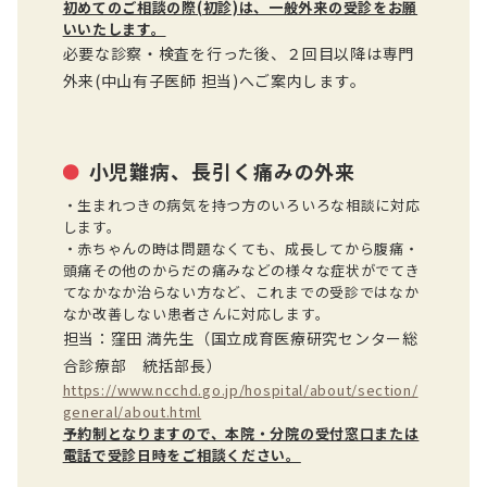
初めてのご相談の際(初診)は、一般外来の受診をお願
いいたします。
必要な診察・検査を行った後、２回目以降は専門
外来(中山有子医師 担当)へご案内します。
小児難病、長引く痛みの外来
・生まれつきの病気を持つ方
のいろいろな相談に対応
します。
・
赤ちゃんの時は問題なくても、成長してから腹痛・
頭痛その他の
からだの痛み
などの様々な症状がでてき
てなかなか治らない方など、
これまでの受診ではなか
なか
改善
しない
患者さんに対応しま
す。
担当：窪田
満
先生（国立成育医療研究センター総
合診療部 統括部長）
https://www.ncchd.go.jp/
hospital/about/section/
general/about.html
予約制となりますので、本院・
分院の受付窓口または
電話で受診日時をご相談ください。