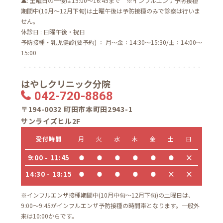
▲: 土曜日の午後は15:00～16:45まで ※インフルエンザ予防接種
期間中(10月～12月下旬)は土曜午後は予防接種のみで診察は行いま
せん。
休診日 : 日曜午後・祝日
予防接種・乳児健診(要予約) ： 月～金：14:30～15:30/土：14:00～
15:00
はやしクリニック分院
042-720-8868
〒194-0032 町田市本町田2943-1
サンライズヒル2F
受付時間
月
火
水
木
金
土
日
9:00 - 11:45
14:30 - 18:15
※インフルエンザ接種期間中(10月中旬～12月下旬)の土曜日は、
9:00～9:45がインフルエンザ予防接種の時間帯となります。一般外
来は10:00からです。