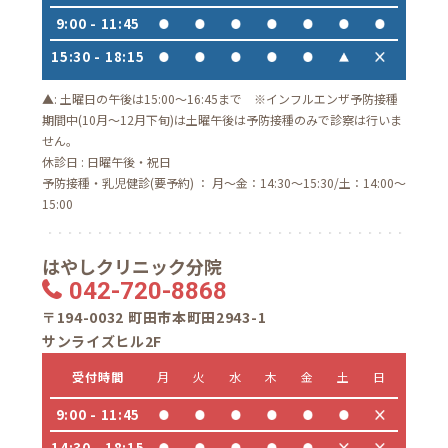
9:00 - 11:45
15:30 - 18:15
▲: 土曜日の午後は15:00～16:45まで ※インフルエンザ予防接種
期間中(10月～12月下旬)は土曜午後は予防接種のみで診察は行いま
せん。
休診日 : 日曜午後・祝日
予防接種・乳児健診(要予約) ： 月～金：14:30～15:30/土：14:00～
15:00
はやしクリニック分院
042-720-8868
〒194-0032 町田市本町田2943-1
サンライズヒル2F
受付時間
月
火
水
木
金
土
日
9:00 - 11:45
14:30 - 18:15